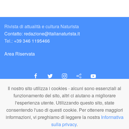
Rivista di attualità e cultura Naturista
Contatto: redazione@italianaturista.it
Tel.:
+39 346 1195466
Area Riservata
Il nostro sito utilizza i cookies - alcuni sono essenziali al
italiaNATURISTA
funzionamento del sito, altri ci aiutano a migliorare
Editore e Redazione
l'esperienza utente. Utilizzando questo sito, state
A.N.ITA. Associazione Naturista Italiana (APS)
consentendo l'uso di questi cookie. Per ottenere maggiori
C.F. 80203710159
informazioni, vi preghiamo di leggere la nostra
Informativa
sulla privacy
.
© A.N.ITA. - Tutto il materiale pubblicato in questo sito è di proprietà di
A.N.ITA. - Associazione Naturista Italiana aps (o dei relativi autori,