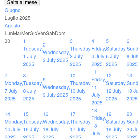
Salta al mese
Giugno
Luglio 2025
Agosto
Lun
Mar
Mer
Gio
Ven
Sab
Dom
30
1
3
4
5
6
2
Tuesday,
Thursday,
Friday,
Saturday,
Sund
Wednesday,
1 July
3 July
4 July
5 July
6 Jul
2 July 2025
2025
2025
2025
2025
2025
11
7
8
10
12
13
9
Friday,
Monday,
Tuesday,
Thursday,
Saturday,
Sund
Wednesday,
11
7 July
8 July
10 July
12 July
13 Ju
9 July 2025
July
2025
2025
2025
2025
2025
2025
18
14
15
16
17
19
20
Friday,
Monday,
Tuesday,
Wednesday,
Thursday,
Saturday,
Sund
18
14 July
15 July
16 July
17 July
19 July
20 Ju
July
2025
2025
2025
2025
2025
2025