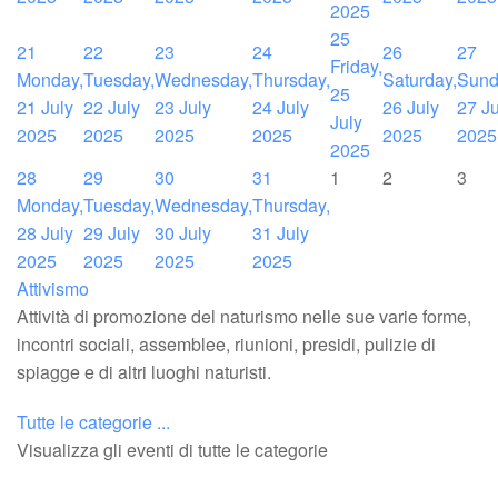
2025
25
21
22
23
24
26
27
Friday,
Monday,
Tuesday,
Wednesday,
Thursday,
Saturday,
Sund
25
21 July
22 July
23 July
24 July
26 July
27 Ju
July
2025
2025
2025
2025
2025
2025
2025
28
29
30
31
1
2
3
Monday,
Tuesday,
Wednesday,
Thursday,
28 July
29 July
30 July
31 July
2025
2025
2025
2025
Attivismo
Attività di promozione del naturismo nelle sue varie forme,
incontri sociali, assemblee, riunioni, presidi, pulizie di
spiagge e di altri luoghi naturisti.
Tutte le categorie ...
Visualizza gli eventi di tutte le categorie