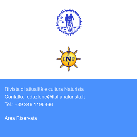
Rivista di attualità e cultura Naturista
Contatto: redazione@italianaturista.it
Tel.:
+39 346 1195466
Area Riservata