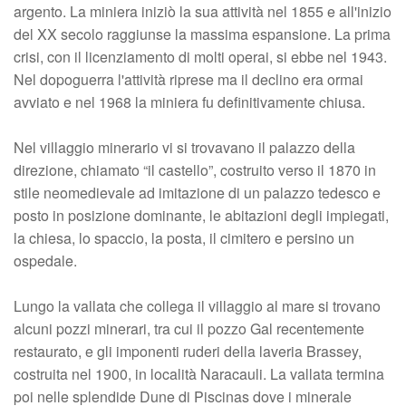
argento. La miniera iniziò la sua attività nel 1855 e all'inizio
del XX secolo raggiunse la massima espansione. La prima
crisi, con il licenziamento di molti operai, si ebbe nel 1943.
Nel dopoguerra l'attività riprese ma il declino era ormai
avviato e nel 1968 la miniera fu definitivamente chiusa.
Nel villaggio minerario vi si trovavano il palazzo della
direzione, chiamato “il castello”, costruito verso il 1870 in
stile neomedievale ad imitazione di un palazzo tedesco e
posto in posizione dominante, le abitazioni degli impiegati,
la chiesa, lo spaccio, la posta, il cimitero e persino un
ospedale.
Lungo la vallata che collega il villaggio al mare si trovano
alcuni pozzi minerari, tra cui il pozzo Gal recentemente
restaurato, e gli imponenti ruderi della laveria Brassey,
costruita nel 1900, in località Naracauli. La vallata termina
poi nelle splendide Dune di Piscinas dove i minerale