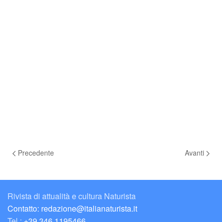
Precedente
Avanti
Rivista di attualità e cultura Naturista
Contatto: redazione@italianaturista.it
Tel.:
+39 346 1195466