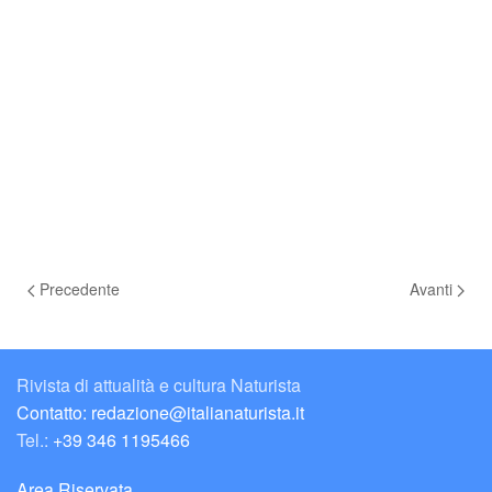
Precedente
Avanti
Rivista di attualità e cultura Naturista
Contatto: redazione@italianaturista.it
Tel.:
+39 346 1195466
Area Riservata