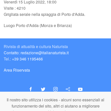
Venerdì 15 Luglio 2022, 18:00
Visite
: 4210
Grigliata serale nella spiaggia di Porto d'Adda.
Luogo
Porto d'Adda (Monza e Brianza)
Rivista di attualità e cultura Naturista
Contatto: redazione@italianaturista.it
Tel.:
+39 346 1195466
Area Riservata
Il nostro sito utilizza i cookies - alcuni sono essenziali al
italiaNATURISTA
funzionamento del sito, altri ci aiutano a migliorare
Editore e Redazione