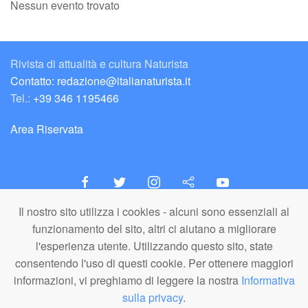
Nessun evento trovato
Rivista di attualità e cultura Naturista
Contatto: redazione@italianaturista.it
Tel.:
+39 346 1195466
Area Riservata
Il nostro sito utilizza i cookies - alcuni sono essenziali al
italiaNATURISTA
funzionamento del sito, altri ci aiutano a migliorare
Editore e Redazione
l'esperienza utente. Utilizzando questo sito, state
A.N.ITA. Associazione Naturista Italiana (APS)
consentendo l'uso di questi cookie. Per ottenere maggiori
C.F. 80203710159
informazioni, vi preghiamo di leggere la nostra
Informativa
sulla privacy
.
© A.N.ITA. - Tutto il materiale pubblicato in questo sito è di proprietà di
A.N.ITA. - Associazione Naturista Italiana aps (o dei relativi autori,