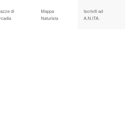
iazze di
Mappa
Iscriviti ad
rcadia
Naturista
A.N.ITA.