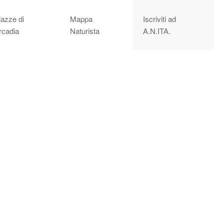
iazze di
Mappa
Iscriviti ad
rcadia
Naturista
A.N.ITA.