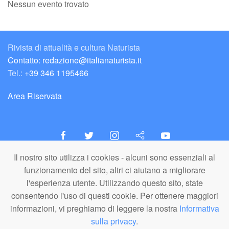
Nessun evento trovato
Rivista di attualità e cultura Naturista
Contatto: redazione@italianaturista.it
Tel.:
+39 346 1195466
Area Riservata
Il nostro sito utilizza i cookies - alcuni sono essenziali al
italiaNATURISTA
funzionamento del sito, altri ci aiutano a migliorare
Editore e Redazione
l'esperienza utente. Utilizzando questo sito, state
A.N.ITA. Associazione Naturista Italiana (APS)
consentendo l'uso di questi cookie. Per ottenere maggiori
C.F. 80203710159
informazioni, vi preghiamo di leggere la nostra
Informativa
sulla privacy
.
© A.N.ITA. - Tutto il materiale pubblicato in questo sito è di proprietà di
A.N.ITA. - Associazione Naturista Italiana aps (o dei relativi autori,