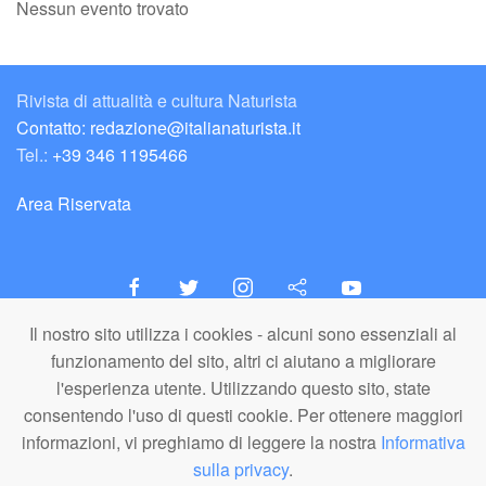
Nessun evento trovato
Rivista di attualità e cultura Naturista
Contatto: redazione@italianaturista.it
Tel.:
+39 346 1195466
Area Riservata
Il nostro sito utilizza i cookies - alcuni sono essenziali al
italiaNATURISTA
funzionamento del sito, altri ci aiutano a migliorare
Editore e Redazione
l'esperienza utente. Utilizzando questo sito, state
A.N.ITA. Associazione Naturista Italiana (APS)
consentendo l'uso di questi cookie. Per ottenere maggiori
C.F. 80203710159
informazioni, vi preghiamo di leggere la nostra
Informativa
sulla privacy
.
© A.N.ITA. - Tutto il materiale pubblicato in questo sito è di proprietà di
A.N.ITA. - Associazione Naturista Italiana aps (o dei relativi autori,