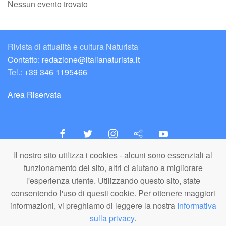
Nessun evento trovato
Rivista di attualità e cultura Naturista
Contatto: redazione@italianaturista.it
Tel.:
+39 346 1195466
Area Riservata
Il nostro sito utilizza i cookies - alcuni sono essenziali al
italiaNATURISTA
funzionamento del sito, altri ci aiutano a migliorare
Editore e Redazione
l'esperienza utente. Utilizzando questo sito, state
A.N.ITA. Associazione Naturista Italiana (APS)
consentendo l'uso di questi cookie. Per ottenere maggiori
C.F. 80203710159
informazioni, vi preghiamo di leggere la nostra
Informativa
sulla privacy
.
© A.N.ITA. - Tutto il materiale pubblicato in questo sito è di proprietà di
A.N.ITA. - Associazione Naturista Italiana aps (o dei relativi autori,