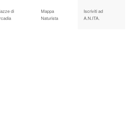
iazze di
Mappa
Iscriviti ad
rcadia
Naturista
A.N.ITA.