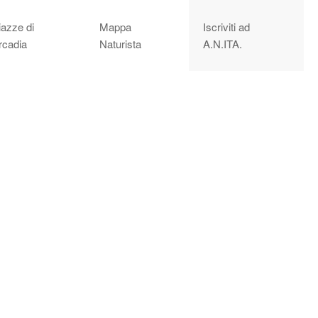
iazze di
Mappa
Iscriviti ad
rcadia
Naturista
A.N.ITA.