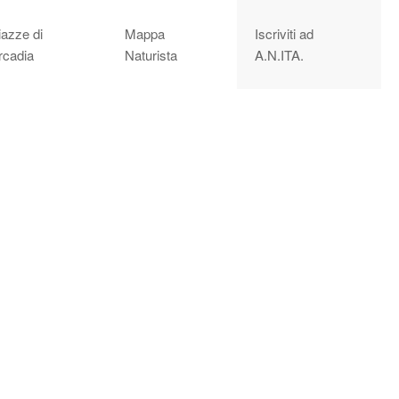
iazze di
Mappa
Iscriviti ad
rcadia
Naturista
A.N.ITA.