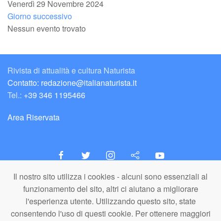
Venerdì 29 Novembre 2024
Giorno successivo
Nessun evento trovato
Rivista di attualità e cultura Naturista
Contatto: redazione@italianaturista.it
Tel.:
+39 346 1195466
Area Riservata
Il nostro sito utilizza i cookies - alcuni sono essenziali al
italiaNATURISTA
funzionamento del sito, altri ci aiutano a migliorare
Editore e Redazione
l'esperienza utente. Utilizzando questo sito, state
A.N.ITA. Associazione Naturista Italiana (APS)
consentendo l'uso di questi cookie. Per ottenere maggiori
C.F. 80203710159