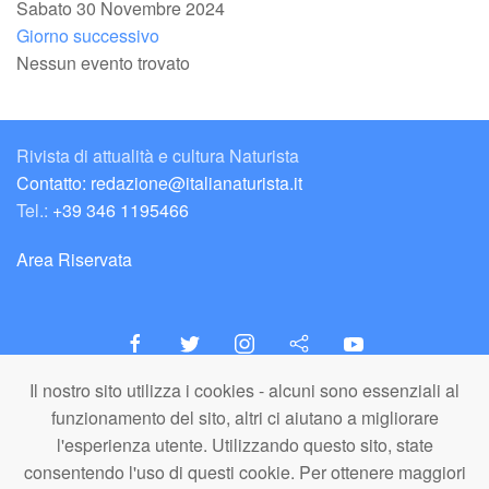
Sabato 30 Novembre 2024
Giorno successivo
Nessun evento trovato
Rivista di attualità e cultura Naturista
Contatto: redazione@italianaturista.it
Tel.:
+39 346 1195466
Area Riservata
Il nostro sito utilizza i cookies - alcuni sono essenziali al
italiaNATURISTA
funzionamento del sito, altri ci aiutano a migliorare
Editore e Redazione
l'esperienza utente. Utilizzando questo sito, state
A.N.ITA. Associazione Naturista Italiana (APS)
consentendo l'uso di questi cookie. Per ottenere maggiori
C.F. 80203710159