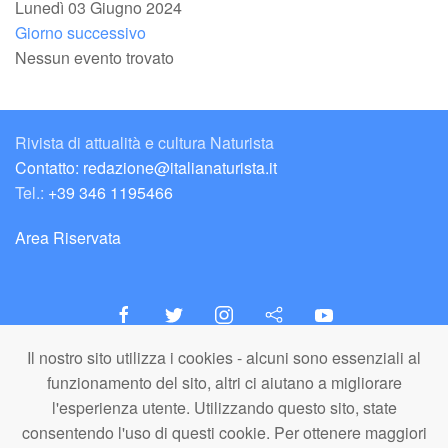
Lunedì 03 Giugno 2024
Giorno successivo
Nessun evento trovato
Rivista di attualità e cultura Naturista
Contatto: redazione@italianaturista.it
Tel.:
+39 346 1195466
Area Riservata
Il nostro sito utilizza i cookies - alcuni sono essenziali al
italiaNATURISTA
funzionamento del sito, altri ci aiutano a migliorare
Editore e Redazione
l'esperienza utente. Utilizzando questo sito, state
A.N.ITA. Associazione Naturista Italiana (APS)
consentendo l'uso di questi cookie. Per ottenere maggiori
C.F. 80203710159