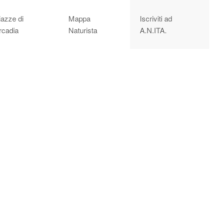
iazze di
Mappa
Iscriviti ad
rcadia
Naturista
A.N.ITA.