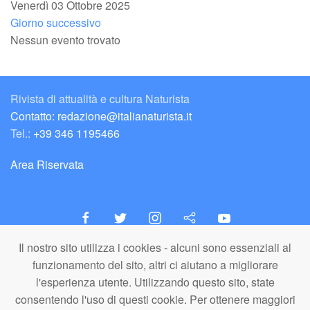
Venerdì 03 Ottobre 2025
Giorno successivo
Nessun evento trovato
Rivista di attualità e cultura Naturista
Contatto: redazione@italianaturista.it
Tel.:
+39 346 1195466
Area Riservata
Il nostro sito utilizza i cookies - alcuni sono essenziali al
italiaNATURISTA
funzionamento del sito, altri ci aiutano a migliorare
Editore e Redazione
l'esperienza utente. Utilizzando questo sito, state
A.N.ITA. Associazione Naturista Italiana (APS)
consentendo l'uso di questi cookie. Per ottenere maggiori
C.F. 80203710159