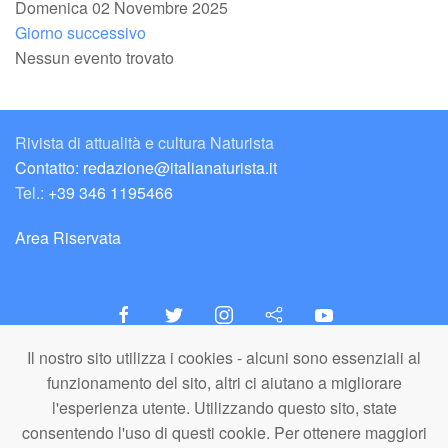
Domenica 02 Novembre 2025
Giorno successivo
Nessun evento trovato
Rivista di attualità e cultura Naturista
Contatto: redazione@italianaturista.it
Tel.:
+39 346 1195466
Area Riservata
Il nostro sito utilizza i cookies - alcuni sono essenziali al
italiaNATURISTA
funzionamento del sito, altri ci aiutano a migliorare
Editore e Redazione
l'esperienza utente. Utilizzando questo sito, state
A.N.ITA. Associazione Naturista Italiana (APS)
consentendo l'uso di questi cookie. Per ottenere maggiori
C.F. 80203710159