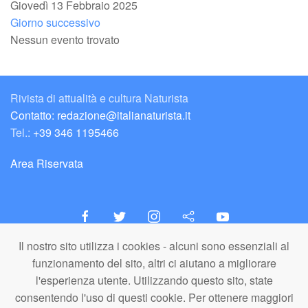
Giovedì 13 Febbraio 2025
Giorno successivo
Nessun evento trovato
Rivista di attualità e cultura Naturista
Contatto: redazione@italianaturista.it
Tel.:
+39 346 1195466
Area Riservata
Il nostro sito utilizza i cookies - alcuni sono essenziali al
italiaNATURISTA
funzionamento del sito, altri ci aiutano a migliorare
Editore e Redazione
l'esperienza utente. Utilizzando questo sito, state
A.N.ITA. Associazione Naturista Italiana (APS)
consentendo l'uso di questi cookie. Per ottenere maggiori
C.F. 80203710159