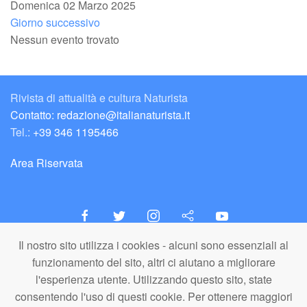
Domenica 02 Marzo 2025
Giorno successivo
Nessun evento trovato
Rivista di attualità e cultura Naturista
Contatto: redazione@italianaturista.it
Tel.:
+39 346 1195466
Area Riservata
Il nostro sito utilizza i cookies - alcuni sono essenziali al
italiaNATURISTA
funzionamento del sito, altri ci aiutano a migliorare
Editore e Redazione
l'esperienza utente. Utilizzando questo sito, state
A.N.ITA. Associazione Naturista Italiana (APS)
consentendo l'uso di questi cookie. Per ottenere maggiori
C.F. 80203710159