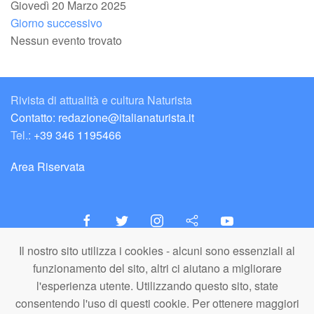
Giovedì 20 Marzo 2025
Giorno successivo
Nessun evento trovato
Rivista di attualità e cultura Naturista
Contatto: redazione@italianaturista.it
Tel.:
+39 346 1195466
Area Riservata
Il nostro sito utilizza i cookies - alcuni sono essenziali al
italiaNATURISTA
funzionamento del sito, altri ci aiutano a migliorare
Editore e Redazione
l'esperienza utente. Utilizzando questo sito, state
A.N.ITA. Associazione Naturista Italiana (APS)
consentendo l'uso di questi cookie. Per ottenere maggiori
C.F. 80203710159