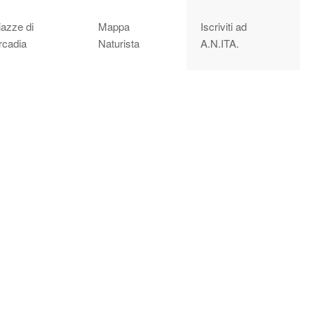
iazze di
Mappa
Iscriviti ad
rcadia
Naturista
A.N.ITA.