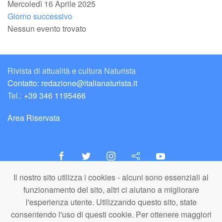
Mercoledì 16 Aprile 2025
Giorno successivo
Nessun evento trovato
Rivista di attualità e cultura Naturista
Contatto: redazione@italianaturista.it
Tel.:
+39 346 1195466
Area Riservata
Il nostro sito utilizza i cookies - alcuni sono essenziali al
italiaNATURISTA
funzionamento del sito, altri ci aiutano a migliorare
Editore e Redazione
l'esperienza utente. Utilizzando questo sito, state
A.N.ITA. Associazione Naturista Italiana (APS)
consentendo l'uso di questi cookie. Per ottenere maggiori
C.F. 80203710159