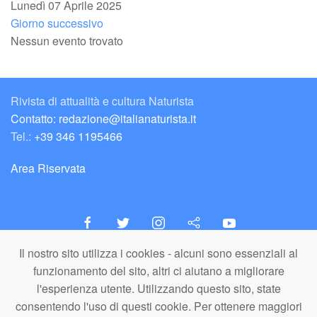
Lunedì 07 Aprile 2025
Giorno successivo
Nessun evento trovato
Rivista di attualità e cultura Naturista
Contatto: redazione@italianaturista.it
Tel.:
+39 346 1195466
Area Riservata
Il nostro sito utilizza i cookies - alcuni sono essenziali al
italiaNATURISTA
funzionamento del sito, altri ci aiutano a migliorare
Editore e Redazione
l'esperienza utente. Utilizzando questo sito, state
A.N.ITA. Associazione Naturista Italiana (APS)
consentendo l'uso di questi cookie. Per ottenere maggiori
C.F. 80203710159