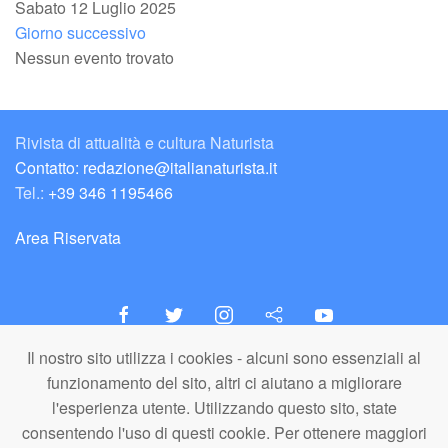
Sabato 12 Luglio 2025
Giorno successivo
Nessun evento trovato
Rivista di attualità e cultura Naturista
Contatto: redazione@italianaturista.it
Tel.:
+39 346 1195466
Area Riservata
Il nostro sito utilizza i cookies - alcuni sono essenziali al
italiaNATURISTA
funzionamento del sito, altri ci aiutano a migliorare
Editore e Redazione
l'esperienza utente. Utilizzando questo sito, state
A.N.ITA. Associazione Naturista Italiana (APS)
consentendo l'uso di questi cookie. Per ottenere maggiori
C.F. 80203710159