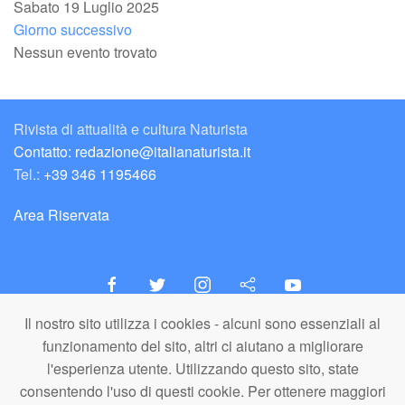
Sabato 19 Luglio 2025
Giorno successivo
Nessun evento trovato
Rivista di attualità e cultura Naturista
Contatto: redazione@italianaturista.it
Tel.:
+39 346 1195466
Area Riservata
Il nostro sito utilizza i cookies - alcuni sono essenziali al
italiaNATURISTA
funzionamento del sito, altri ci aiutano a migliorare
Editore e Redazione
l'esperienza utente. Utilizzando questo sito, state
A.N.ITA. Associazione Naturista Italiana (APS)
consentendo l'uso di questi cookie. Per ottenere maggiori
C.F. 80203710159