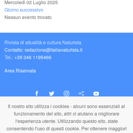
Mercoledì 02 Luglio 2025
Giorno successivo
Nessun evento trovato
Rivista di attualità e cultura Naturista
Contatto: redazione@italianaturista.it
Tel.:
+39 346 1195466
Area Riservata
Il nostro sito utilizza i cookies - alcuni sono essenziali al
italiaNATURISTA
funzionamento del sito, altri ci aiutano a migliorare
Editore e Redazione
l'esperienza utente. Utilizzando questo sito, state
A.N.ITA. Associazione Naturista Italiana (APS)
consentendo l'uso di questi cookie. Per ottenere maggiori
C.F. 80203710159