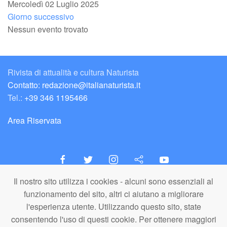
Mercoledì 02 Luglio 2025
Giorno successivo
Nessun evento trovato
Rivista di attualità e cultura Naturista
Contatto: redazione@italianaturista.it
Tel.:
+39 346 1195466
Area Riservata
Il nostro sito utilizza i cookies - alcuni sono essenziali al
italiaNATURISTA
funzionamento del sito, altri ci aiutano a migliorare
Editore e Redazione
l'esperienza utente. Utilizzando questo sito, state
A.N.ITA. Associazione Naturista Italiana (APS)
consentendo l'uso di questi cookie. Per ottenere maggiori
C.F. 80203710159