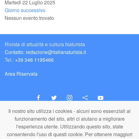
Martedì 22 Luglio 2025
Giorno successivo
Nessun evento trovato
Rivista di attualità e cultura Naturista
Contatto: redazione@italianaturista.it
Tel.:
+39 346 1195466
Area Riservata
Il nostro sito utilizza i cookies - alcuni sono essenziali al
italiaNATURISTA
funzionamento del sito, altri ci aiutano a migliorare
Editore e Redazione
l'esperienza utente. Utilizzando questo sito, state
A.N.ITA. Associazione Naturista Italiana (APS)
consentendo l'uso di questi cookie. Per ottenere maggiori
C.F. 80203710159