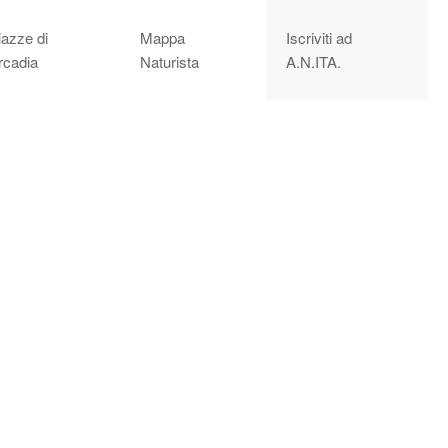
iazze di
Mappa
Iscriviti ad
rcadia
Naturista
A.N.ITA.