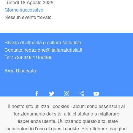
Lunedì 18 Agosto 2025
Giorno successivo
Nessun evento trovato
Rivista di attualità e cultura Naturista
Contatto: redazione@italianaturista.it
Tel.:
+39 346 1195466
Area Riservata
Il nostro sito utilizza i cookies - alcuni sono essenziali al
italiaNATURISTA
funzionamento del sito, altri ci aiutano a migliorare
Editore e Redazione
l'esperienza utente. Utilizzando questo sito, state
A.N.ITA. Associazione Naturista Italiana (APS)
consentendo l'uso di questi cookie. Per ottenere maggiori
C.F. 80203710159