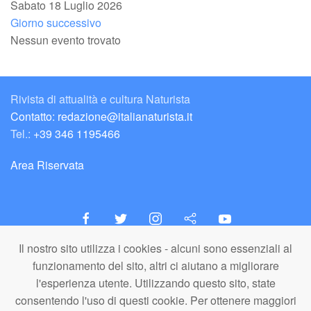
Sabato 18 Luglio 2026
Giorno successivo
Nessun evento trovato
Rivista di attualità e cultura Naturista
Contatto: redazione@italianaturista.it
Tel.:
+39 346 1195466
Area Riservata
Il nostro sito utilizza i cookies - alcuni sono essenziali al
italiaNATURISTA
funzionamento del sito, altri ci aiutano a migliorare
Editore e Redazione
l'esperienza utente. Utilizzando questo sito, state
A.N.ITA. Associazione Naturista Italiana (APS)
consentendo l'uso di questi cookie. Per ottenere maggiori
C.F. 80203710159