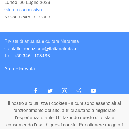
Lunedì 20 Luglio 2026
Giorno successivo
Nessun evento trovato
Rivista di attualità e cultura Naturista
Contatto: redazione@italianaturista.it
Tel.:
+39 346 1195466
Area Riservata
Il nostro sito utilizza i cookies - alcuni sono essenziali al
italiaNATURISTA
funzionamento del sito, altri ci aiutano a migliorare
Editore e Redazione
l'esperienza utente. Utilizzando questo sito, state
A.N.ITA. Associazione Naturista Italiana (APS)
consentendo l'uso di questi cookie. Per ottenere maggiori
C.F. 80203710159