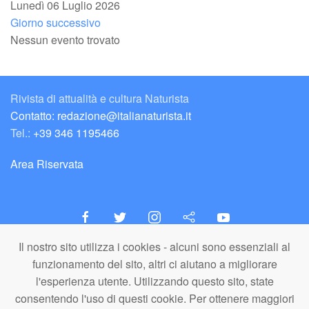
Lunedì 06 Luglio 2026
Giorno successivo
Nessun evento trovato
Rivista di attualità e cultura Naturista
Contatto: redazione@italianaturista.it
Tel.:
+39 346 1195466
Area Riservata
Il nostro sito utilizza i cookies - alcuni sono essenziali al
italiaNATURISTA
funzionamento del sito, altri ci aiutano a migliorare
Editore e Redazione
l'esperienza utente. Utilizzando questo sito, state
A.N.ITA. Associazione Naturista Italiana (APS)
consentendo l'uso di questi cookie. Per ottenere maggiori
C.F. 80203710159