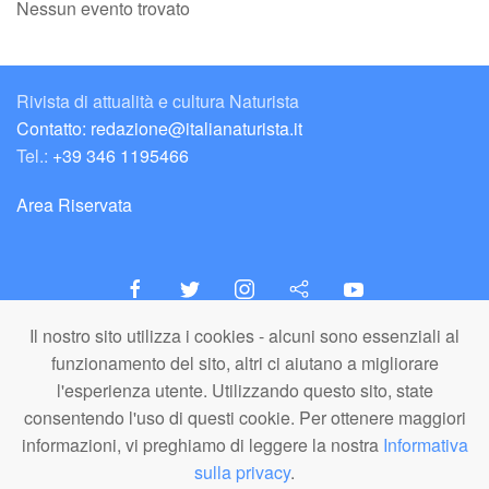
Nessun evento trovato
Rivista di attualità e cultura Naturista
Contatto: redazione@italianaturista.it
Tel.:
+39 346 1195466
Area Riservata
Il nostro sito utilizza i cookies - alcuni sono essenziali al
italiaNATURISTA
funzionamento del sito, altri ci aiutano a migliorare
Editore e Redazione
l'esperienza utente. Utilizzando questo sito, state
A.N.ITA. Associazione Naturista Italiana (APS)
consentendo l'uso di questi cookie. Per ottenere maggiori
C.F. 80203710159
informazioni, vi preghiamo di leggere la nostra
Informativa
sulla privacy
.
© A.N.ITA. - Tutto il materiale pubblicato in questo sito è di proprietà di
A.N.ITA. - Associazione Naturista Italiana aps (o dei relativi autori,