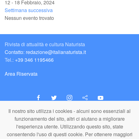
12 - 18 Febbraio, 2024
Settimana successiva
Nessun evento trovato
Rivista di attualità e cultura Naturista
Contatto: redazione@italianaturista.it
Tel.:
+39 346 1195466
Area Riservata
Il nostro sito utilizza i cookies - alcuni sono essenziali al
italiaNATURISTA
funzionamento del sito, altri ci aiutano a migliorare
Editore e Redazione
l'esperienza utente. Utilizzando questo sito, state
A.N.ITA. Associazione Naturista Italiana (APS)
consentendo l'uso di questi cookie. Per ottenere maggiori
C.F. 80203710159