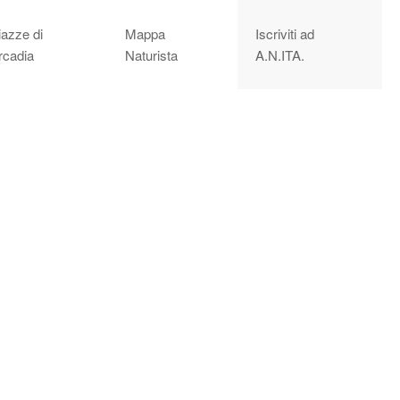
iazze di
Mappa
Iscriviti ad
rcadia
Naturista
A.N.ITA.