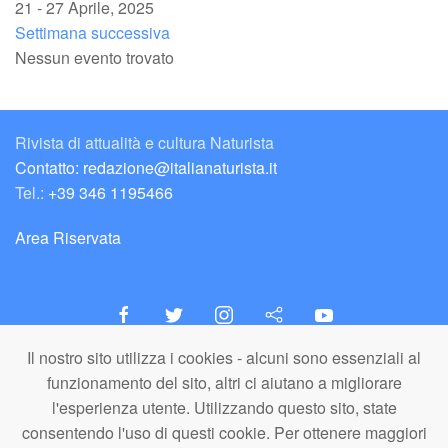
21 - 27 Aprile, 2025
Settimana successiva
Nessun evento trovato
Rivista di attualità e cultura Naturista
Contatto: redazione@italianaturista.it
Tel.:
+39 346 1195466
Area Riservata
Il nostro sito utilizza i cookies - alcuni sono essenziali al
italiaNATURISTA
funzionamento del sito, altri ci aiutano a migliorare
Editore e Redazione
l'esperienza utente. Utilizzando questo sito, state
A.N.ITA. Associazione Naturista Italiana (APS)
consentendo l'uso di questi cookie. Per ottenere maggiori
C.F. 80203710159