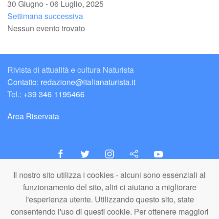
30 Giugno - 06 Luglio, 2025
Settimana successiva
Nessun evento trovato
Rivista di attualità e cultura Naturista
Contatto: redazione@italianaturista.it
Tel.:
+39 346 1195466
Area Riservata
Il nostro sito utilizza i cookies - alcuni sono essenziali al
italiaNATURISTA
funzionamento del sito, altri ci aiutano a migliorare
Editore e Redazione
l'esperienza utente. Utilizzando questo sito, state
A.N.ITA. Associazione Naturista Italiana (APS)
consentendo l'uso di questi cookie. Per ottenere maggiori
C.F. 80203710159