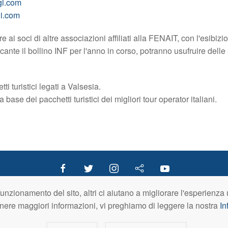
gi.com
i.com
tre ai soci di altre associazioni affiliati alla FENAIT, con l'esibizi
cante il bollino INF per l'anno in corso, potranno usufruire delle
i turistici legati a Valsesia.
base dei pacchetti turistici dei migliori tour operator italiani.
l funzionamento del sito, altri ci aiutano a migliorare l'esperienz
enere maggiori informazioni, vi preghiamo di leggere la nostra
In