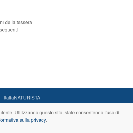
oni della tessera
 seguenti
italiaNATURISTA
Editore e Redazione
a utente. Utilizzando questo sito, state consentendo l'uso di
A.N.ITA. Associazione Naturista Italiana (APS)
formativa sulla privacy
C.F. 80203710159
.