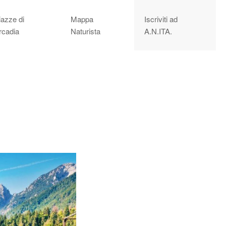
iazze di
Mappa
Iscriviti ad
rcadia
Naturista
A.N.ITA.