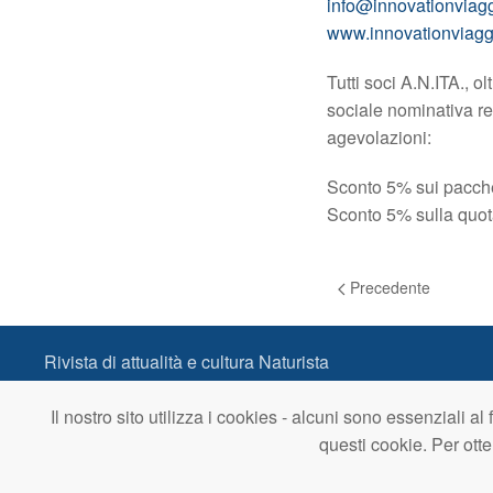
info@innovationviag
www.innovationviagg
Tutti soci A.N.ITA., ol
sociale nominativa re
agevolazioni:
Sconto 5% sui pacchett
Sconto 5% sulla quota 
Precedente
Rivista di attualità e cultura Naturista
Contatto: redazione@italianaturista.it
Tel.:
Il nostro sito utilizza i cookies - alcuni sono essenziali a
+39 346 1195466
questi cookie. Per ott
Area Riservata