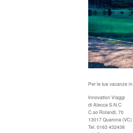
Per le tue vacanze in 
Innovation Viaggi
di Alecca S.N.C
C.so Rolandi, 70
13017 Quarona (VC)
Tel. 0163 432438