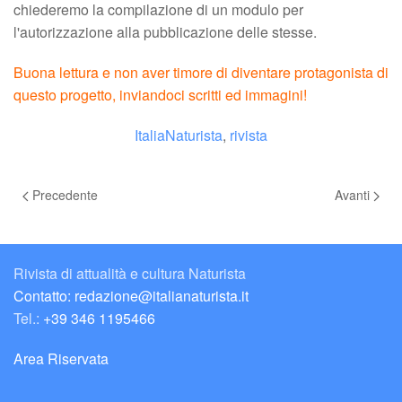
chiederemo la compilazione di un modulo per
l'autorizzazione alla pubblicazione delle stesse.
Buona lettura e non aver timore di diventare protagonista di
questo progetto, inviandoci scritti ed immagini!
ItaliaNaturista
,
rivista
Precedente
Avanti
Rivista di attualità e cultura Naturista
Contatto: redazione@italianaturista.it
Tel.:
+39 346 1195466
Area Riservata