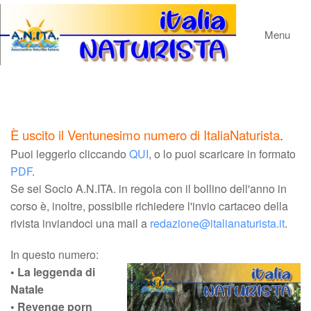
Menu
È uscito il Ventunesimo numero di ItaliaNaturista
.
Puoi leggerlo cliccando
QUI
, o lo puoi scaricare in formato
PDF
.
Se sei Socio A.N.ITA. in regola con il bollino dell'anno in
corso è, inoltre, possibile richiedere l'invio cartaceo della
rivista inviandoci una mail a
redazione@italianaturista.it
.
In questo numero:
• La leggenda di
Natale
• Revenge porn