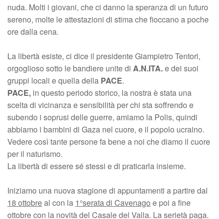
nuda. Molti i giovani, che ci danno la speranza di un futuro
sereno, molte le attestazioni di stima che fioccano a poche
ore dalla cena.
La libertà esiste, ci dice il presidente Giampietro Tentori,
orgoglioso sotto le bandiere unite di
A.N.ITA.
e dei suoi
gruppi locali e quella della
PACE
.
PACE,
in questo periodo storico, la nostra è stata una
scelta di vicinanza e sensibilità per chi sta soffrendo e
subendo i soprusi delle guerre, amiamo la Polis, quindi
abbiamo i bambini di Gaza nel cuore, e il popolo ucraino.
Vedere così tante persone fa bene a noi che diamo il cuore
per il naturismo.
La libertà di essere sé stessi e di praticarla insieme.
Iniziamo una nuova stagione di appuntamenti a partire dal
18 ottobre
al con la
1°serata di Cavenago
e poi a fine
ottobre con la novità del Casale del Valla. La serietà paga.