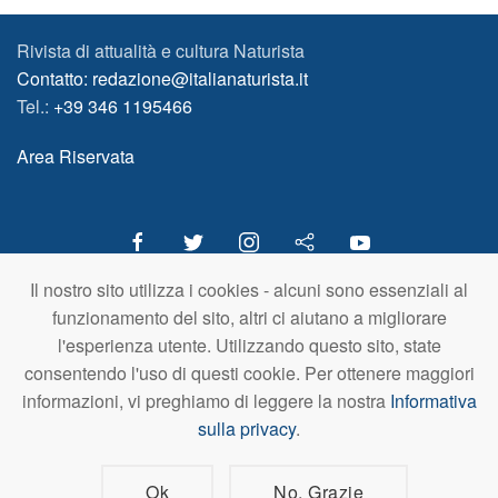
Rivista di attualità e cultura Naturista
Contatto: redazione@italianaturista.it
Tel.:
+39 346 1195466
Area Riservata
Il nostro sito utilizza i cookies - alcuni sono essenziali al
italiaNATURISTA
funzionamento del sito, altri ci aiutano a migliorare
Editore e Redazione
l'esperienza utente. Utilizzando questo sito, state
A.N.ITA. Associazione Naturista Italiana (APS)
consentendo l'uso di questi cookie. Per ottenere maggiori
C.F. 80203710159
informazioni, vi preghiamo di leggere la nostra
Informativa
sulla privacy
.
© A.N.ITA. - Tutto il materiale pubblicato in questo sito è di proprietà di
A.N.ITA. - Associazione Naturista Italiana aps (o dei relativi autori,
dove specificato). È vietato l'utilizzo, la copia, la riproduzione o la
divulgazione a fini commerciali dei materiali in qualunque forma e
Ok
No, Grazie
formato senza citazione della fonte. I loghi A.N.ITA. e italiaNATURISTA