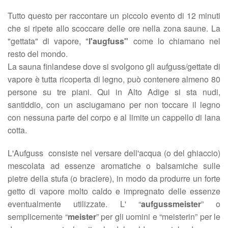
Tutto questo per raccontare un piccolo evento di 12 minuti
che si ripete allo scoccare delle ore nella zona saune. La
"gettata" di vapore, "
l'augfuss"
come lo chiamano nel
resto del mondo.
La sauna finlandese dove si svolgono gli aufguss/gettate di
vapore è tutta ricoperta di legno, può contenere almeno 80
persone su tre piani. Qui in Alto Adige si sta nudi,
santiddio, con un asciugamano per non toccare il legno
con nessuna parte del corpo e al limite un cappello di lana
cotta.
L'Aufguss consiste nel versare dell'acqua (o del ghiaccio)
mescolata ad essenze aromatiche o balsamiche sulle
pietre della stufa (o braciere), in modo da produrre un forte
getto di vapore molto caldo e impregnato delle essenze
eventualmente utilizzate. L' “
aufgussmeister
” o
semplicemente “
meister
” per gli uomini e “meisterin” per le