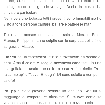
donne, aumenta lo stimolo del caldo sventolando o un
asciugamano o un grande ventaglio.Anche la musica ha
un valore particolare.
Nella versione tedesca tutti i presenti sono immobili ma ho
visto anche persone cantare, ballare e battere le mani.
Tra i tanti meister conosciuti in sala a Merano Peter,
Franco, Philipp mi hanno colpito con la sorpresa dell'ultimo
aufguss di Matteo.
Franco
ha un'esperienza infinita e "sventola" da decine di
anni. Ama il calore e sceglie movimenti cadenzati. In una
sua gettata ha usato due delle mie canzoni preferite "You
raise me up" e "Never Enough". Mi sono sciolto e non per il
calore!
Philipp
é molto giovane, sembra un vichingo. Con lui si
raggiungono temperature altissime. Si muove come se
volasse e accenna passi di danza con la mezza punta.