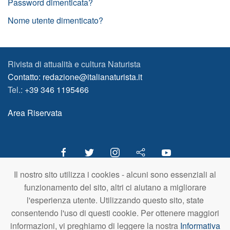
Password dimenticata?
Nome utente dimenticato?
Rivista di attualità e cultura Naturista
Contatto: redazione@italianaturista.it
Tel.:
+39 346 1195466
Area Riservata
Il nostro sito utilizza i cookies - alcuni sono essenziali al
italiaNATURISTA
funzionamento del sito, altri ci aiutano a migliorare
Editore e Redazione
l'esperienza utente. Utilizzando questo sito, state
A.N.ITA. Associazione Naturista Italiana (APS)
consentendo l'uso di questi cookie. Per ottenere maggiori
C.F. 80203710159
informazioni, vi preghiamo di leggere la nostra
Informativa