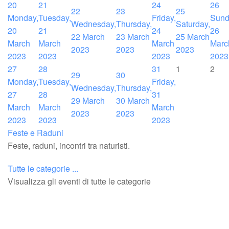
20
21
24
26
22
23
25
Monday,
Tuesday,
Friday,
Sund
Wednesday,
Thursday,
Saturday,
20
21
24
26
22 March
23 March
25 March
March
March
March
Marc
2023
2023
2023
2023
2023
2023
2023
27
28
31
1
2
29
30
Monday,
Tuesday,
Friday,
Wednesday,
Thursday,
27
28
31
29 March
30 March
March
March
March
2023
2023
2023
2023
2023
Feste e Raduni
Feste, raduni, incontri tra naturisti.
Tutte le categorie ...
Visualizza gli eventi di tutte le categorie