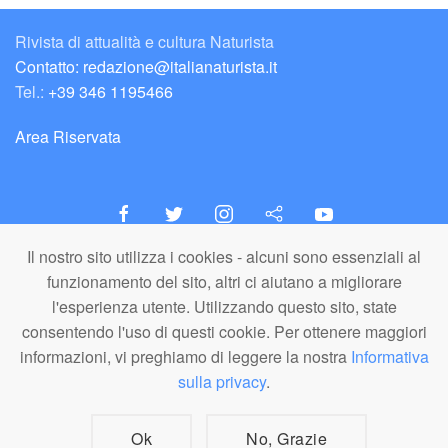
Rivista di attualità e cultura Naturista
Contatto: redazione@italianaturista.it
Tel.:
+39 346 1195466
Area Riservata
Il nostro sito utilizza i cookies - alcuni sono essenziali al
italiaNATURISTA
funzionamento del sito, altri ci aiutano a migliorare
Editore e Redazione
l'esperienza utente. Utilizzando questo sito, state
A.N.ITA. Associazione Naturista Italiana (APS)
consentendo l'uso di questi cookie. Per ottenere maggiori
C.F. 80203710159
informazioni, vi preghiamo di leggere la nostra
Informativa
sulla privacy
.
© A.N.ITA. - Tutto il materiale pubblicato in questo sito è di proprietà di
A.N.ITA. - Associazione Naturista Italiana aps (o dei relativi autori,
dove specificato). È vietato l'utilizzo, la copia, la riproduzione o la
divulgazione a fini commerciali dei materiali in qualunque forma e
Ok
No, Grazie
formato senza citazione della fonte. I loghi A.N.ITA. e italiaNATURISTA