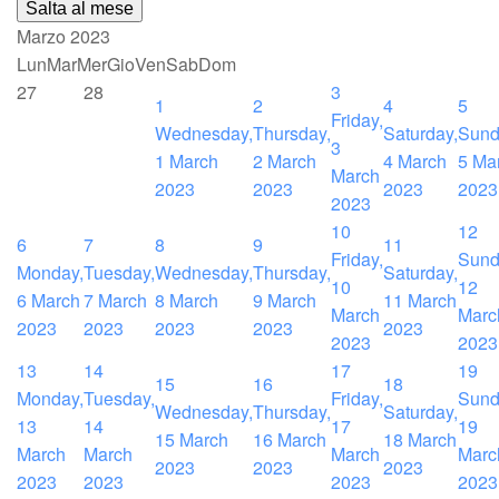
Salta al mese
Marzo 2023
Lun
Mar
Mer
Gio
Ven
Sab
Dom
27
28
3
1
2
4
5
Friday,
Wednesday,
Thursday,
Saturday,
Sund
3
1 March
2 March
4 March
5 Ma
March
2023
2023
2023
2023
2023
10
12
6
7
8
9
11
Friday,
Sund
Monday,
Tuesday,
Wednesday,
Thursday,
Saturday,
10
12
6 March
7 March
8 March
9 March
11 March
March
Marc
2023
2023
2023
2023
2023
2023
2023
13
14
17
19
15
16
18
Monday,
Tuesday,
Friday,
Sund
Wednesday,
Thursday,
Saturday,
13
14
17
19
15 March
16 March
18 March
March
March
March
Marc
2023
2023
2023
2023
2023
2023
2023