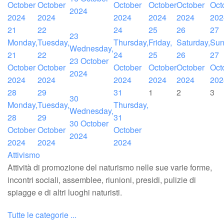
October
October
October
October
October
Oct
2024
2024
2024
2024
2024
2024
202
21
22
24
25
26
27
23
Monday,
Tuesday,
Thursday,
Friday,
Saturday,
Sun
Wednesday,
21
22
24
25
26
27
23 October
October
October
October
October
October
Oct
2024
2024
2024
2024
2024
2024
202
28
29
31
1
2
3
30
Monday,
Tuesday,
Thursday,
Wednesday,
28
29
31
30 October
October
October
October
2024
2024
2024
2024
Attivismo
Attività di promozione del naturismo nelle sue varie forme,
incontri sociali, assemblee, riunioni, presidi, pulizie di
spiagge e di altri luoghi naturisti.
Tutte le categorie ...