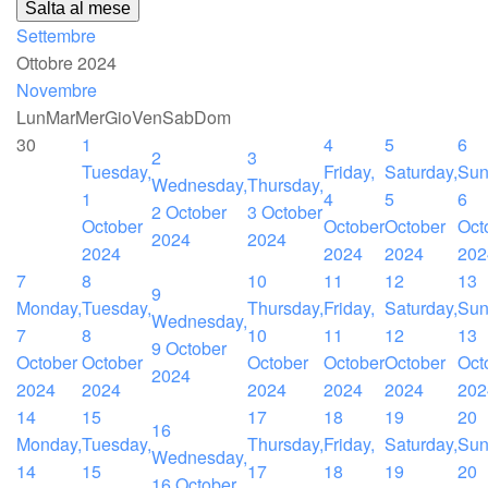
Salta al mese
Settembre
Ottobre 2024
Novembre
Lun
Mar
Mer
Gio
Ven
Sab
Dom
30
1
4
5
6
2
3
Tuesday,
Friday,
Saturday,
Sun
Wednesday,
Thursday,
1
4
5
6
2 October
3 October
October
October
October
Oct
2024
2024
2024
2024
2024
202
7
8
10
11
12
13
9
Monday,
Tuesday,
Thursday,
Friday,
Saturday,
Sun
Wednesday,
7
8
10
11
12
13
9 October
October
October
October
October
October
Oct
2024
2024
2024
2024
2024
2024
202
14
15
17
18
19
20
16
Monday,
Tuesday,
Thursday,
Friday,
Saturday,
Sun
Wednesday,
14
15
17
18
19
20
16 October