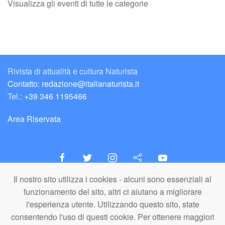
Visualizza gli eventi di tutte le categorie
Rivista di attualità e cultura Naturista
Contatto: redazione@italianaturista.it
Tel.:
+39 346 1195466
Area Riservata
Il nostro sito utilizza i cookies - alcuni sono essenziali al
italiaNATURISTA
funzionamento del sito, altri ci aiutano a migliorare
Editore e Redazione
l'esperienza utente. Utilizzando questo sito, state
A.N.ITA. Associazione Naturista Italiana (APS)
consentendo l'uso di questi cookie. Per ottenere maggiori
C.F. 80203710159