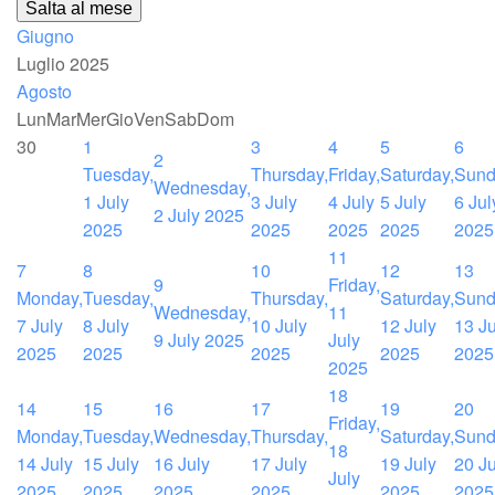
Salta al mese
Giugno
Luglio 2025
Agosto
Lun
Mar
Mer
Gio
Ven
Sab
Dom
30
1
3
4
5
6
2
Tuesday,
Thursday,
Friday,
Saturday,
Sund
Wednesday,
1 July
3 July
4 July
5 July
6 Jul
2 July 2025
2025
2025
2025
2025
2025
11
7
8
10
12
13
9
Friday,
Monday,
Tuesday,
Thursday,
Saturday,
Sund
Wednesday,
11
7 July
8 July
10 July
12 July
13 Ju
9 July 2025
July
2025
2025
2025
2025
2025
2025
18
14
15
16
17
19
20
Friday,
Monday,
Tuesday,
Wednesday,
Thursday,
Saturday,
Sund
18
14 July
15 July
16 July
17 July
19 July
20 Ju
July
2025
2025
2025
2025
2025
2025