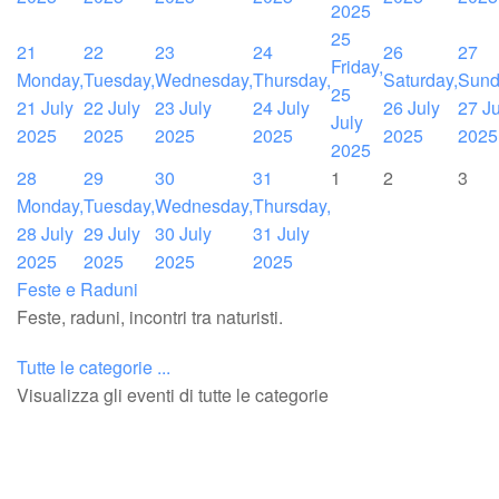
2025
25
21
22
23
24
26
27
Friday,
Monday,
Tuesday,
Wednesday,
Thursday,
Saturday,
Sund
25
21 July
22 July
23 July
24 July
26 July
27 Ju
July
2025
2025
2025
2025
2025
2025
2025
28
29
30
31
1
2
3
Monday,
Tuesday,
Wednesday,
Thursday,
28 July
29 July
30 July
31 July
2025
2025
2025
2025
Feste e Raduni
Feste, raduni, incontri tra naturisti.
Tutte le categorie ...
Visualizza gli eventi di tutte le categorie