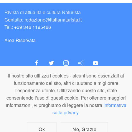
Rivista di attualità e cultura Naturista
Contatto: redazione@italianaturista.it
Tel.:
+39 346 1195466
Area Riservata
Il nostro sito utilizza i cookies - alcuni sono essenziali al
italiaNATURISTA
funzionamento del sito, altri ci aiutano a migliorare
Editore e Redazione
l'esperienza utente. Utilizzando questo sito, state
A.N.ITA. Associazione Naturista Italiana (APS)
consentendo l'uso di questi cookie. Per ottenere maggiori
C.F. 80203710159
informazioni, vi preghiamo di leggere la nostra
Informativa
sulla privacy
.
© A.N.ITA. - Tutto il materiale pubblicato in questo sito è di proprietà di
A.N.ITA. - Associazione Naturista Italiana aps (o dei relativi autori,
dove specificato). È vietato l'utilizzo, la copia, la riproduzione o la
divulgazione a fini commerciali dei materiali in qualunque forma e
Ok
No, Grazie
formato senza citazione della fonte. I loghi A.N.ITA. e italiaNATURISTA