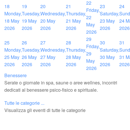
22
18
19
20
21
23
24
Friday,
Monday,
Tuesday,
Wednesday,
Thursday,
Saturday,
Sund
22
18 May
19 May
20 May
21 May
23 May
24 M
May
2026
2026
2026
2026
2026
2026
2026
29
25
26
27
28
30
31
Friday,
Monday,
Tuesday,
Wednesday,
Thursday,
Saturday,
Sund
29
25 May
26 May
27 May
28 May
30 May
31 M
May
2026
2026
2026
2026
2026
2026
2026
Benessere
Serate o giornate in spa, saune o aree wellnes, incontri
dedicati al benessere psico-fisico e spirituale.
Tutte le categorie ...
Visualizza gli eventi di tutte le categorie