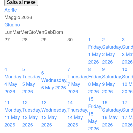
Salta al mese
Aprile
Maggio 2026
Giugno
Lun
Mar
Mer
Gio
Ven
Sab
Dom
27
28
29
30
1
2
3
Friday,
Saturday,
Sund
1 May
2 May
3 Ma
2026
2026
2026
4
5
7
8
9
10
6
Monday,
Tuesday,
Thursday,
Friday,
Saturday,
Sund
Wednesday,
4 May
5 May
7 May
8 May
9 May
10 M
6 May 2026
2026
2026
2026
2026
2026
2026
15
11
12
13
14
16
17
Friday,
Monday,
Tuesday,
Wednesday,
Thursday,
Saturday,
Sund
15
11 May
12 May
13 May
14 May
16 May
17 M
May
2026
2026
2026
2026
2026
2026
2026