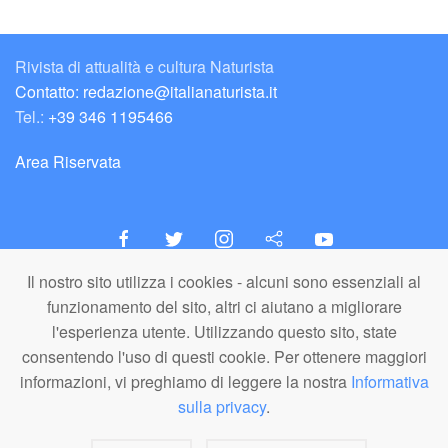
Rivista di attualità e cultura Naturista
Contatto: redazione@italianaturista.it
Tel.:
+39 346 1195466
Area Riservata
Il nostro sito utilizza i cookies - alcuni sono essenziali al
italiaNATURISTA
funzionamento del sito, altri ci aiutano a migliorare
Editore e Redazione
l'esperienza utente. Utilizzando questo sito, state
A.N.ITA. Associazione Naturista Italiana (APS)
consentendo l'uso di questi cookie. Per ottenere maggiori
C.F. 80203710159
informazioni, vi preghiamo di leggere la nostra
Informativa
sulla privacy
.
© A.N.ITA. - Tutto il materiale pubblicato in questo sito è di proprietà di
A.N.ITA. - Associazione Naturista Italiana aps (o dei relativi autori,
dove specificato). È vietato l'utilizzo, la copia, la riproduzione o la